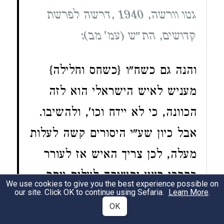
גטו וורשה, 1940 ,דרשה לפרשת
קדושים, הת"ש (עמ' מב):
והנה גם כשח"ו {כשחס וחלילה}
מעניש לאיש הישראלי הוא לזה
הכוונה, כי לא יידח וכו', ולהשיבו.
אבל כיון שע"י היסורים קשה לעלות
מעלה, לכן צריך האיש אז לעורר
בקרבו רצון ותשוקה לעלות יותר,
We use cookies to give you the best experience possible on
our site. Click OK to continue using Sefaria.
Learn More
.
וגם להתאמץ לעלות. ואז בין אם
OK
יעלה בין אם ח"ו לא – ממתיק הוא