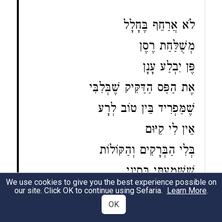
לֹא אֲרַחֵף בֶּחָלָל
מְשֻׁלַּחַת רֶסֶן
פֶּן יִבְלַע עָנָן
אֶת הַפַּס הַדַּקִּיק שֶׁבְּלִבִּי
שֶׁמַּפְרִיד בֵּין טוֹב לְרָע
אֵין לִי קִיּוּם
בְּלִי הַבְּרָקִים וְהַקּוֹלוֹת
שֶׁשָּׁמַעְתִּי בְּסִינַי
We use cookies to give you the best experience possible on
our site. Click OK to continue using Sefaria.
Learn More
.
Zelda (20th century, Israel)
OK