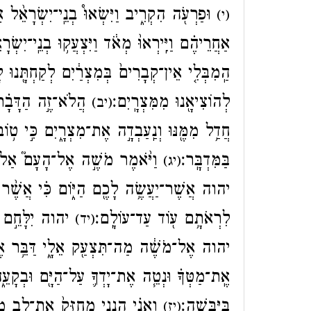
וּפַרְעֹ֖ה הִקְרִ֑יב וַיִּשְׂאוּ֩ בְנֵֽי־יִשְׂרָאֵ֨ל 
(י)
אַחֲרֵיהֶ֗ם וַיִּֽירְאוּ֙ מְאֹ֔ד וַיִּצְעֲק֥וּ בְנֵֽי־יִ
הַֽמִבְּלִ֤י אֵין־קְבָרִים֙ בְּמִצְרַ֔יִם לְקַחְתָּ֖נוּ ל
לְהוֹצִיאָ֖נוּ מִמִּצְרָֽיִם׃
הֲלֹא־זֶ֣ה הַדָּבָ֗ר א
(יב)
חֲדַ֥ל מִמֶּ֖נּוּ וְנַֽעַבְדָ֣ה אֶת־מִצְרָ֑יִם כִּ֣י ט֥וֹ
בַּמִּדְבָּֽר׃
וַיֹּ֨אמֶר מֹשֶׁ֣ה אֶל־הָעָם֮ אַל־תִּי
(יג)
יהוה אֲשֶׁר־יַעֲשֶׂ֥ה לָכֶ֖ם הַיּ֑וֹם כִּ֗י אֲשֶׁ֨ר 
לִרְאֹתָ֥ם ע֖וֹד עַד־עוֹלָֽם׃
יהוה יִלָּחֵ֣ם ל)
(יד)
יהוה אֶל־מֹשֶׁ֔ה מַה־תִּצְעַ֖ק אֵלָ֑י דַּבֵּ֥ר אֶל־בּ
אֶֽת־מַטְּךָ֗ וּנְטֵ֧ה אֶת־יָדְךָ֛ עַל־הַיָּ֖ם וּבְקָעֵ֑הוּ
בַּיַּבָּשָֽׁה׃
וַאֲנִ֗י הִנְנִ֤י מְחַזֵּק֙ אֶת־לֵ֣ב מִצ
(יז)