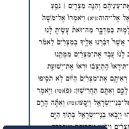
אֶת־עֵינֵיהֶ֜ם וְהִנֵּ֥ה מִצְרַ֣יִם ׀ נֹסֵ֣עַ
שְׂרָאֵ֖ל אֶל־יהוה׃
וַיֹּאמְרוּ֮ אֶל־מֹשֶׁה֒
(יא)
ָמ֣וּת בַּמִּדְבָּ֑ר מַה־זֹּאת֙ עָשִׂ֣יתָ לָּ֔נוּ
ֲשֶׁר֩ דִּבַּ֨רְנוּ אֵלֶ֤יךָ בְמִצְרַ֙יִם֙ לֵאמֹ֔ר
ב לָ֙נוּ֙ עֲבֹ֣ד אֶת־מִצְרַ֔יִם מִמֻּתֵ֖נוּ
רָאוּ֒ הִֽתְיַצְב֗וּ וּרְאוּ֙ אֶת־יְשׁוּעַ֣ת
רְאִיתֶ֤ם אֶת־מִצְרַ֙יִם֙ הַיּ֔וֹם לֹ֥א תֹסִ֛יפוּ
ָכֶ֑ם וְאַתֶּ֖ם תַּחֲרִישֽׁוּן׃ (פ
וַיֹּ֤אמֶר
(טו)
ְנֵי־יִשְׂרָאֵ֖ל וְיִסָּֽעוּ׃
וְאַתָּ֞ה הָרֵ֣ם
(טז)
 וְיָבֹ֧אוּ בְנֵֽי־יִשְׂרָאֵ֛ל בְּת֥וֹךְ הַיָּ֖ם
ְרַ֔יִם וְיָבֹ֖אוּ אַחֲרֵיהֶ֑ם וְאִכָּבְדָ֤ה