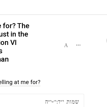
e for? The
st in the
on VI
s
man
lling at me for?
שמות י״ד:י׳-י״ח