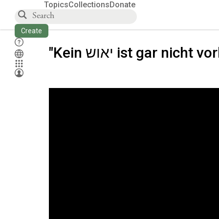
Topics
Collections
Donate
Create
"Kein יאוש ist gar nich