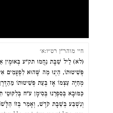
חיי מוהר"ן רט״ו:א׳
לא) לֵיל שַׁבָּת נַחֲמוּ תק"ע בְּאוּמֶין אַחַר
פְּשִׁיטוּתוֹ, הַיְנוּ מַה שֶּׁהוּא לִפְעָמִים אִי
מְחַיֶּה עַצְמוֹ אָז בְּעֵת פְּשִׁיטוּתוֹ מֵהַדֶּרֶך
כַּמּוּבָא בְּסִפְרֵנוּ בְּסִימָן ע"ח בְּלִקּוּטֵי תִנ
וְנִשְׁבַּע בְּשַׁבָּת קֹדֶשׁ, וְאָמַר בְּזוֹ הַלָּשׁו