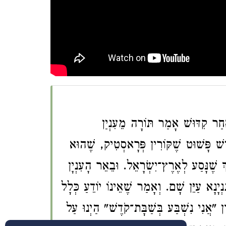
( קִדּוּשׁ אָמַר תּוֹרָה מֵעִנְיַן
שׁ פָּשׁוּט שֶׁקּוֹרִין פְּרָאסְטִיק, שֶׁהוּא
ְ שֶׁנָּסַע לְאֶרֶץ־יִשְׂרָאֵל. וּבֵאֵר הָעִנְיָן
ְיָנָא עַיֵּן שָׁם. וְאָמַר שֶׁאֵינוֹ יוֹדֵעַ כְּלָל
ֹן "אֲנִי נִשְׁבַּע בְּשַׁבָּת־קֹדֶשׁ" הַיְנוּ עַל