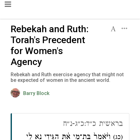
Rebekah and Ruth:
Torah's Precedent
for Women's
Agency
Rebekah and Ruth exercise agency that might not
be expected of women in the ancient world.
Barry Block
בראשית כ״ד:כ״ג-נ״ח
וַיֹּ֙אמֶר֙ בַּת־מִ֣י אַ֔תְּ הַגִּ֥ידִי נָ֖א לִ֑י
(כג)