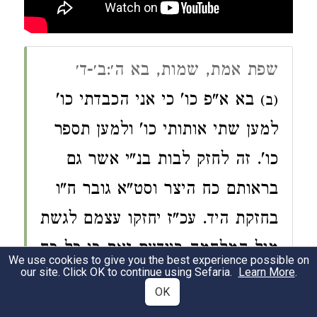
שפת אמת, שמות, בא ה׳:ב׳-ד׳
בא א"פ כו' כי אני הכבדתי כו'
(ב)
למען שתי אותותי כו' ולמען תספר
כו'. זה לחזק לבות בנ"י אשר גם
בראותם כח היצר וסט"א גובר ח"ו
בחזקת היד. עכ"ז יחזקו עצמם לגשת
מול המלחמה ביודעם זאת כי כל כח
We use cookies to give you the best experience possible on
our site. Click OK to continue using Sefaria.
Learn More
.
הסט"א ג"כ רק בהשגחת הבורא וזה
OK
אומרו כי אני הכבדתי ובאמת זה