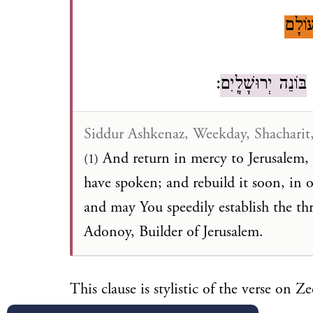
 עוֹלָם
:
בּוֹנֵה יְרוּשָׁלָֽיִם
ה
Siddur Ashkenaz, Weekday, Shacharit
And return in mercy to Jerusalem, 
(1)
have spoken; and rebuild it soon, in ou
and may You speedily establish the th
Adonoy, Builder of Jerusalem.
This clause is stylistic of the verse on Z