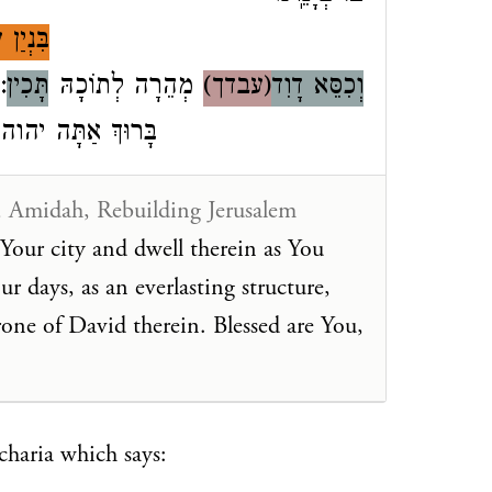
בִּנְיַן
:
תָּכִין
מְהֵרָה לְתוֹכָהּ
עבדך)
(
וְכִסֵּא דָוִד
בָּרוּךְ אַתָּה יהו
, Amidah, Rebuilding Jerusalem
Your city and dwell therein as You
r days, as an everlasting structure,
rone of David therein. Blessed are You,
echaria which says: