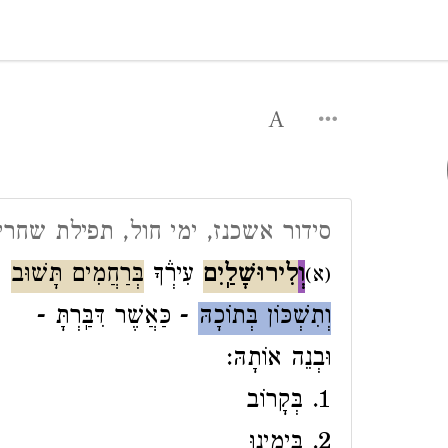
סידור אשכנז, ימי חול, תפילת שחרית
וְ
לִירוּשָׁלַֽיִם
עִירְ֒ךָ
בְּרַחֲמִים תָּשׁוּב
(א)
וְתִשְׁכּוֹן בְּתוֹכָהּ
- כַּאֲשֶׁר דִּבַּֽרְתָּ -
וּבְנֵה אוֹתָהּ:
1. בְּקָרוֹב
2. בְּיָמֵֽינוּ