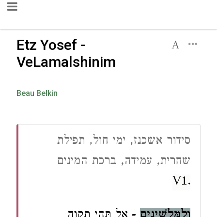
Etz Yosef -
VeLamalshinim
Beau Belkin
סידור אשכנז, ימי חול, תפילת
שחרית, עמידה, ברכת המינים
.V1
אַל תְּהִי תִקְוָה
-
וְלַמַּלְשִׁינִים