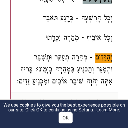
וְכָל הָרִשְׁעָה - כְּרֶֽגַע תֹּאבֵד
וְכָל אֹיְבֶֽיךָ - מְהֵרָה יִכָּרֵֽתוּ
וְהַזֵּדִים
- מְהֵרָה תְעַקֵּר וּתְשַׁבֵּר
וּתְמַגֵּר וְתַכְנִֽיעַ בִּמְהֵרָה בְיָמֵֽינוּ: בָּרוּךְ
אַתָּה יְהֹוָה שׁוֹבֵר אֹיְ֒בִים וּמַכְנִֽיעַ זֵדִים:
Siddur Ashkenaz, Weekday, Shacharit,
We use cookies to give you the best experience possible on
our site. Click OK to continue using Sefaria.
Learn More
.
Amidah, Against Enemies
OK
Let there be no hope for informers
(1)