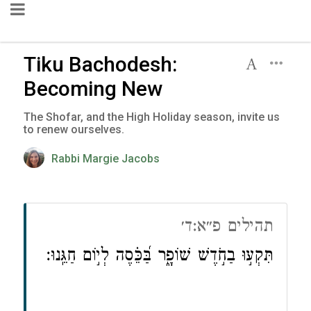
Tiku Bachodesh:
Becoming New
The Shofar, and the High Holiday season, invite us
to renew ourselves.
Rabbi Margie Jacobs
תהילים פ״א:ד׳
תִּקְע֣וּ בַחֹ֣דֶשׁ שׁוֹפָ֑ר בַּ֝כֵּ֗סֶה לְי֣וֹם חַגֵּֽנוּ׃