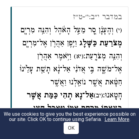
במדבר י״ב:י׳-ט״ז
וְהֶעָנָ֗ן סָ֚ר מֵעַ֣ל הָאֹ֔הֶל וְהִנֵּ֥ה מִרְיָ֖ם
(י)
מְצֹרַ֣עַת כַּשָּׁ֑לֶג
וַיִּ֧פֶן אַהֲרֹ֛ן אֶל־מִרְיָ֖ם
וְהִנֵּ֥ה מְצֹרָֽעַת׃
וַיֹּ֥אמֶר אַהֲרֹ֖ן
(יא)
אֶל־מֹשֶׁ֑ה בִּ֣י אֲדֹנִ֔י אַל־נָ֨א תָשֵׁ֤ת עָלֵ֙ינוּ֙
חַטָּ֔את אֲשֶׁ֥ר נוֹאַ֖לְנוּ וַאֲשֶׁ֥ר
חָטָֽאנוּ׃
אַל־נָ֥א תְהִ֖י כַּמֵּ֑ת אֲשֶׁ֤ר
(יב)
בְּצֵאתוֹ֙ מֵרֶ֣חֶם אִמּ֔וֹ וַיֵּאָכֵ֖ל חֲצִ֥י
We use cookies to give you the best experience possible on
our site. Click OK to continue using Sefaria.
Learn More
.
בְשָׂרֽוֹ׃
וַיִּצְעַ֣ק מֹשֶׁ֔ה אֶל־יקוק
(יג)
OK
לֵאמֹ֑ר אֵ֕ל נָ֛א רְפָ֥א נָ֖א לָֽהּ׃ {פ}
(יד)