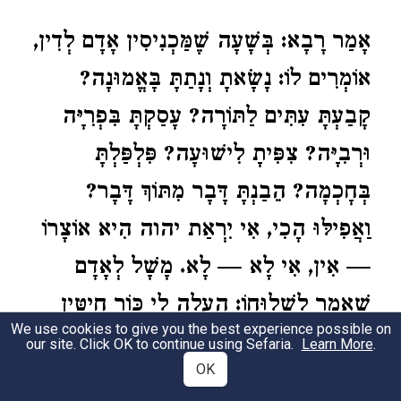
אָמַר רָבָא: בְּשָׁעָה שֶׁמַּכְנִיסִין אָדָם לְדִין,
אוֹמְרִים לוֹ: נָשָׂאתָ וְנָתַתָּ בָּאֱמוּנָה?
קָבַעְתָּ עִתִּים לַתּוֹרָה? עָסַקְתָּ בִּפְרִיָּה
וּרְבִיָּה? צִפִּיתָ לִישׁוּעָה? פִּלְפַּלְתָּ
בְּחׇכְמָה? הֵבַנְתָּ דָּבָר מִתּוֹךְ דָּבָר?
וַאֲפִילּוּ הָכִי, אִי יִרְאַת יהוה הִיא אוֹצָרוֹ
— אִין, אִי לָא — לָא. מָשָׁל לְאָדָם
שֶׁאָמַר לִשְׁלוּחוֹ: הַעֲלֵה לִי כּוֹר חִיטִּין
We use cookies to give you the best experience possible on
לָעֲלִיָּיה. הָלַךְ וְהֶעֱלָה לוֹ. אָמַר לוֹ:
our site. Click OK to continue using Sefaria.
Learn More
.
OK
עֵירַבְתָּ לִי בָּהֶן קַב חוֹמְטוֹן? אָמַר לוֹ: