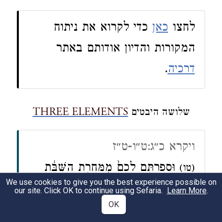
לחצו
כאן
כדי לקרוא את ניתוח
המקורות והדיון אודותם באתר
.
דרכיה
THREE ELEMENTS
שלושה היבטים
ויקרא כ״ג:ט״ו-ט״ז
וּסְפַרְתֶּ֤ם לָכֶם֙ מִמָּחֳרַ֣ת הַשַּׁבָּ֔ת
(טו)
We use cookies to give you the best experience possible on
מִיּוֹם֙ הֲבִ֣יאֲכֶ֔ם אֶת־עֹ֖מֶר הַתְּנוּפָ֑ה שֶׁ֥בַע
our site. Click OK to continue using Sefaria.
Learn More
.
OK
שַׁבָּת֖וֹת תְּמִימֹ֥ת תִּהְיֶֽינָה׃
עַ֣ד
(טז)