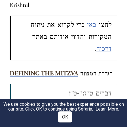
Krishtul
לחצו
כאן
כדי לקרוא את ניתוח
המקורות והדיון אודותם באתר
.
דרכיה
DEFINING THE MITZVA
הגדרת המצווה
דברים ט״ז:י׳-ט״ו
We use cookies to give you the best experience possible on
וְעָשִׂ֜יתָ חַ֤ג שָׁבֻעוֹת֙ לַה' אֱלֹקֶ֔יךָ
(י)
our site. Click OK to continue using Sefaria.
Learn More
.
מִסַּ֛ת נִדְבַ֥ת יָדְךָ֖ אֲשֶׁ֣ר תִּתֵּ֑ן כַּאֲשֶׁ֥ר
OK