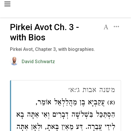
Pirkei Avot Ch. 3 -
with Bios
Pirkei Avot, Chapter 3, with biographies.
David Schwartz
משנה אבות ג׳:א׳
עֲקַבְיָא בֶן מַהֲלַלְאֵל אוֹמֵר,
(א)
הִסְתַּכֵּל בִּשְׁלשָׁה דְבָרִים וְאִי אַתָּה בָא
לִידֵי עֲבֵרָה. דַּע מֵאַיִן בָּאתָ, וּלְאָן אַתָּה