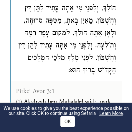
הוֹלֵךְ, וְלִפְנֵי מִי אַתָּה עָתִיד לִתֵּן דִּין
וְחֶשְׁבּוֹן. מֵאַיִן בָּאתָ, מִטִּפָּה סְרוּחָה,
וּלְאָן אַתָּה הוֹלֵךְ, לִמְקוֹם עָפָר רִמָּה
וְתוֹלֵעָה. וְלִפְנֵי מִי אַתָּה עָתִיד לִתֵּן דִּין
וְחֶשְׁבּוֹן, לִפְנֵי מֶלֶךְ מַלְכֵי הַמְּלָכִים
הַקָּדוֹשׁ בָּרוּךְ הוּא:
Pirkei Avot 3:1
Akabyah ben Mahalalel said: mark
(1)
We use cookies to give you the best experience possible on
well three things and you will not
our site. Click OK to continue using Sefaria.
Learn More
.
come into the power of sin: Know
OK