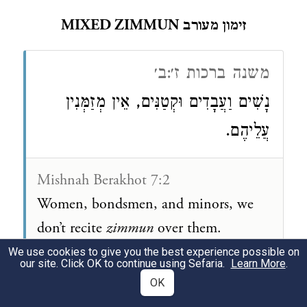
MIXED ZIMMUN זימון מעורב
משנה ברכות ז׳:ב׳
נָשִׁים וַעֲבָדִים וּקְטַנִּים, אֵין מְזַמְּנִין
עֲלֵיהֶם.
Mishnah Berakhot 7:2
Women, bondsmen, and minors, we
don’t recite
zimmun
over them.
We use cookies to give you the best experience possible on
our site. Click OK to continue using Sefaria.
Learn More
.
OK
תשובות מהר"ם, דפוס פראג רכ״ז