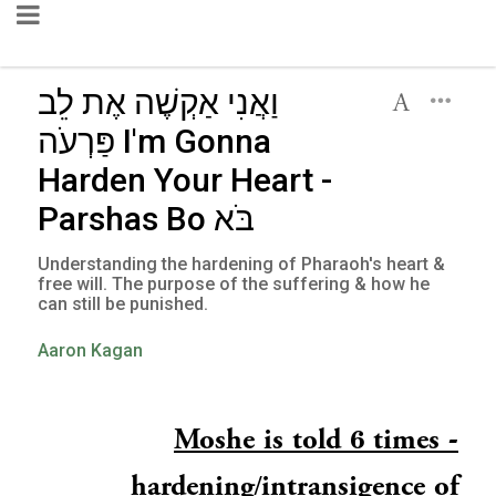
וַאֲנִי אַקְשֶׁה אֶת לֵב
פַּרְעֹה I'm Gonna
Harden Your Heart -
Parshas Bo בֹּא
Understanding the hardening of Pharaoh's heart &
free will. The purpose of the suffering & how he
can still be punished.
Aaron Kagan
Moshe is told 6 times -
hardening/intransigence of