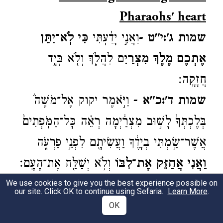
Pharaohs' heart
שמות ג':י"ט -
וַאֲנִ֣י יָדַ֔עְתִּי
כִּ֠י לֹֽא־יִתֵּ֥ן
אֶתְכֶ֛ם מֶ֥לֶךְ מִצְרַ֖יִ
ם לַהֲלֹ֑ךְ וְלֹ֖א בְּיָ֥ד
חֲזָקָֽה׃
שמות ד':כ"א
- וַיֹּ֣אמֶר יקוק אֶל־מֹשֶׁה֒
בְּלֶכְתְּךָ֙ לָשׁ֣וּב מִצְרַ֔יְמָה רְאֵ֗ה כׇּל־הַמֹּֽפְתִים֙
אֲשֶׁר־שַׂ֣מְתִּי בְיָדֶ֔ךָ וַעֲשִׂיתָ֖ם לִפְנֵ֣י פַרְעֹ֑ה
וַאֲנִי֙ אֲחַזֵּ֣ק אֶת־לִבּ֔וֹ
וְלֹ֥א יְשַׁלַּ֖ח אֶת־הָעָֽם׃
שמות ז':ג
' -
וַאֲנִ֥י אַקְשֶׁ֖ה אֶת־לֵ֣ב פַּרְעֹ֑ה
We use cookies to give you the best experience possible on
our site. Click OK to continue using Sefaria.
Learn More
.
וְהִרְבֵּיתִ֧י אֶת־אֹתֹתַ֛י וְאֶת־מוֹפְתַ֖י בְּאֶ֥רֶץ
OK