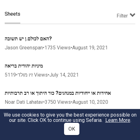
Sheets
Filter
האם לכולם.ן יש תשובה?
Jason Greenspan
•
1735
Views
•
August 19, 2021
מיניות יהודית בריאה
5119
•
זיו מולד
Views
•
July 14, 2021
אחידות או ייחודיות במנהגים? כור היתוך או רב תרבותיות
Noar Dati Lahatav
•
3750
Views
•
August 10, 2020
We use cookies to give you the best experience possible on
אמת מארץ תצמח – בין לוחות ראשונים ללוחות שניים
our site. Click OK to continue using Sefaria.
Learn More
.
OK
Noar Dati Lahatav
•
4043
Views
•
August 10, 2020